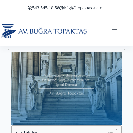
543 545 18 58
bilgi@topaktas.av.tr
İçindekiler