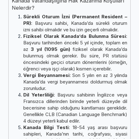
Kanada Vatandaşlığına Hak Kazanma Koşulları
Nelerdir?
Sürekli Oturum İzni (Permanent Resident –
PR)
: Başvuru sahibi, Kanada’da sürekli oturum
izni sahibi olmalıdır ve bu izin geçerli olmalıdır.
Fiziksel Olarak Kanada’da Bulunma Süresi
:
Başvuru tarihinden önceki 5 yıl içinde, toplam en
az
3 yıl (1095 gün)
fiziksel olarak Kanada’da
bulunmuş olmak gerekir. Bu süre, PR statüsü
öncesindeki geçici oturum dönemlerini (örneğin,
öğrenci veya işçi olarak) kısmen içerebilir.
Vergi Beyannamesi
: Son 5 yılın en az 3 yılında
Kanada’da vergi beyannamesi doldurmuş olmak
zorunludur.
Dil Yeterliliği
: Başvuru sahibinin İngilizce veya
Fransızca dillerinden birinde yeterli düzeyde dil
becerisine sahip olduğunu kanıtlaması gereklidir.
Genellikle CLB (Canadian Language Benchmark)
4 düzeyi yeterli kabul edilir.
Kanada Bilgi Testi
: 18-54 yaş arası başvuru
sahipleri, Kanada’nın tarihi, coğrafyası, siyasi