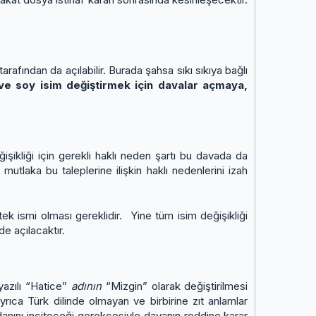
tarafından da açılabilir. Burada şahsa sıkı sıkıya bağlı
ve soy isim değiştirmek için davalar
açmaya,
işikliği için gerekli haklı neden şartı bu davada da
mutlaka bu taleplerine ilişkin haklı nedenlerini izah
tek ismi olması gereklidir. Yine tüm isim değişikliği
e açılacaktır.
 yazılı “Hatice”
adının
“Mizgin” olarak değiştirilmesi
yrıca Türk dilinde olmayan ve birbirine zıt anlamlar
anını inciteceği gerekçesiyle davanın reddine karar