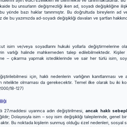
endilerini ayırt edici özellikleri ile bilinmekte ve tanınmaktadırlar.
ide bu unsurların değişmezliği iken ad, soyadı değişikliğine ilişkin
e bu yönde bazı haklar tanınmıştır. Bu doğrultuda bireylerin ad v
de bu yazımızda ad-soyadı değişikliği davaları ve şartları hakkında 
vcut isim ve/veya soyadlarını hukuki yollarla değiştirmelerine 
in varlığı halinde mahkemeden talep edilebilmektedir. Kişiler 
leme – çıkarma yapmak istediklerinde ve sair her türlü isim, so
iştirilebilmesi için, haklı nedenlerin varlığının kanıtlanması ve
n nitelikte olmaması da gerekecektir. Temel ilke olarak bu i
.2000/18-127)
liği
ı 27.maddesi uyarınca adın değiştirilmesi,
ancak haklı sebepl
dir; Dolayısıyla isim – soy isim değişikliği taleplerinde, genel b
tır. Bu noktada kişilerin sunmuş olduğu özel nedenleri, sosyal statü