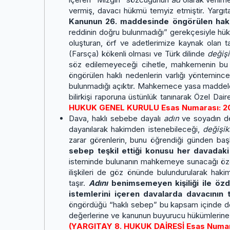
vermiş, davacı hükmü temyiz etmiştir. Yargı
Kanunun 26. maddesinde öngörülen hakl
reddinin doğru bulunmadığı” gerekçesiyle hük
oluşturan, örf ve adetlerimize kaynak olan t
(Farsça) kökenli olması ve Türk dilinde
değişi
söz edilemeyeceği cihetle, mahkemenin bu 
öngörülen haklı nedenlerin varlığı yöntemince
bulunmadığı açıktır. Mahkemece yasa maddeleri
bilirkişi raporuna üstünlük tanınarak Özel Da
HUKUK GENEL KURULU Esas Numarası: 200
Dava, haklı sebebe dayalı
adın
ve soyadın değ
dayanılarak hakimden istenebileceği,
değişik
zarar görenlerin, bunu öğrendiği günden başla
sebep teşkil ettiği konusu her davadak
isteminde bulunanın mahkemeye sunacağı özel n
ilişkileri de göz önünde bulundurularak hakim
taşır.
Adını
benimsemeyen kişiliği ile öz
istemlerini içeren davalarda davacının 
öngördüğü “haklı sebep” bu kapsam içinde değe
değerlerine ve kanunun buyurucu hükümlerine t
(YARGITAY 8. HUKUK DAİRESİ Esas Numaras