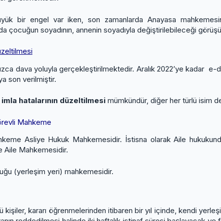
ük bir engel var iken, son zamanlarda Anayasa mahkemesinin 
dan da çocuğun soyadının, annenin soyadıyla değiştirilebileceği görüş
zeltilmesi
alnızca dava yoluyla gerçekleştirilmektedir. Aralık 2022’ye kadar e-
 son verilmiştir.
 imla hatalarının düzeltilmesi
mümkündür, diğer her türlü isim de
Görevli Mahkeme
mahkeme Asliye Hukuk Mahkemesidir. İstisna olarak Aile hukukun
e Aile Mahkemesidir.
uğu (yerleşim yeri) mahkemesidir.
kişiler, kararı öğrenmelerinden itibaren bir yıl içinde, kendi yer
vanın reddedilmesi halinde iki haftalık istinaf süresi başlayacak ve