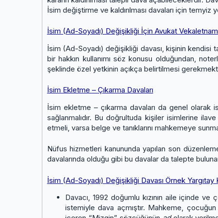
İsim değiştirme ve kaldırılması davaları için temyiz yo
İsim (Ad-Soyadı) Değişikliği İçin Avukat Vekaletnam
İsim (Ad-Soyadı) değişikliği davası, kişinin kendisi ta
bir hakkın kullanımı söz konusu olduğundan, note
şeklinde özel yetkinin açıkça belirtilmesi gerekmekt
İsim Ekletme – Çıkarma Davaları
İsim ekletme – çıkarma davaları da genel olarak isi
sağlanmalıdır. Bu doğrultuda kişiler isimlerine ilav
etmeli, varsa belge ve tanıklarını mahkemeye sunmalı
Nüfus hizmetleri kanununda yapılan son düzenlem
davalarında olduğu gibi bu davalar da talepte bulun
İsim (Ad-Soyadı) Değişikliği Davası Örnek Yargıtay K
Davacı, 1992 doğumlu kızının aile içinde ve 
istemiyle dava açmıştır. Mahkeme, çocuğu
içeren “Mizgin” sözcüğünün
ad
olarak verilme